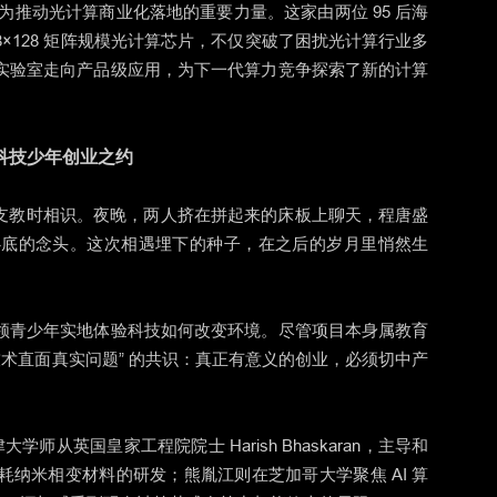
成为推动光计算商业化落地的重要力量。这家由两位 95 后海
128×128 矩阵规模光计算芯片，不仅突破了困扰光计算行业多
实验室走向产品级应用，为下一代算力竞争探索了新的计算
科技少年创业之约
羌寨支教时相识。夜晚，两人挤在拼起来的床板上聊天，程唐盛
埋心底的念头。这次相遇埋下的种子，在之后的岁月里悄然生
领青少年实地体验科技如何改变环境。尽管项目本身属教育
技术直面真实问题” 的共识：真正有意义的创业，必须切中产
从英国皇家工程院院士 Harish Bhaskaran，主导和
纳米相变材料的研发；熊胤江则在芝加哥大学聚焦 AI 算