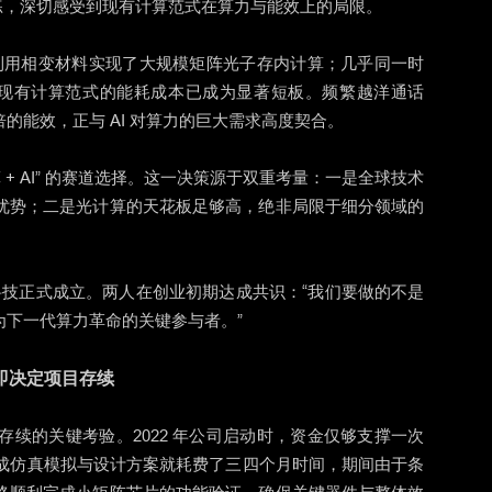
训练，深切感受到现有计算范式在算力与能效上的局限。
，利用相变材料实现了大规模矩阵光子存内计算；几乎同一时
增，现有计算范式的能耗成本已成为显著短板。频繁越洋通话
的能效，正与 AI 对算力的巨大需求高度契合。
+ AI” 的赛道选择。这一决策源于双重考量：一是全球技术
优势；二是光计算的天花板足够高，绝非局限于细分领域的
本位科技正式成立。两人在创业初期达成共识：“我们要做的不是
为下一代算力革命的关键参与者。”
即决定项目存续
续的关键考验。2022 年公司启动时，资金仅够支撑一次
完成仿真模拟与设计方案就耗费了三四个月时间，期间由于条