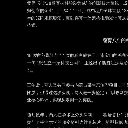
凭借 “硅光加相变材料异质集成” 的创新技术路线，
归创立的企业，于 2024 年 6 月成功流片全球首颗 
年的矩阵规模瓶颈，更以存算一体架构推动光计算从
范式。
蕴育八年的
18 岁的熊胤江与 17 岁的程唐盛在四川南宝山的
一句 “想创立一家科技公司”，正说出了熊胤江深
长。
三年后，两人又共同参与内蒙古某生态治理项目，带
性质，但通过这次实践，两人进一步坚定了 “以创新
业核心诉求，实现从零到一的突破。
随后数年，两人在学术上分头深耕 —— 程唐盛赴牛津大学师
参与了牛津大学的相变材料光计算芯片、新型超低功耗