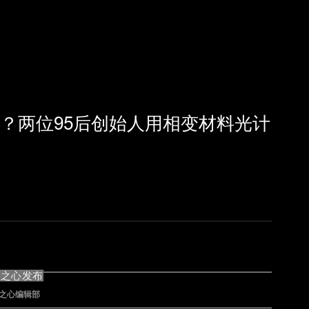
解？两位95后创始人用相变材料光计
器之心发布
之心编辑部