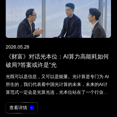
2026.05.15
2026.01.06
2025.12.04
2025.11.26
2025.11.26
2026.05.28
2026.05.29
2026.05.29
2026.02.27
2026.01.17
上海电视台报道｜将光计算送入太空！全
围绕抓好“十五五”和全年开局起步工作！
光本位科技创始人熊胤江与沙特工业与矿
光本位荣获“海聚英才”未来智能赛道唯一
光本位荣获“海聚英才”未来智能赛道唯一
《财富》对话光本位：AI算力高能耗如何
光电混合计算系统：光本位对韬定律的先
光电混合计算系统：光本位对韬定律的先
光本位与百度云签署战略合作：用AI
上海市科委主任骆大进带队调研光本位科
球首个天基光计算载荷联合研制在沪启动
陈吉宁在浦东张江专题调研科技创新和产
产资源部部长就未来合作进行交流
金聚奖，上海市委常委吴伟颁奖
金聚奖，上海市委常委吴伟颁奖
破局?答案或许是“光
行实践
行实践
Agent 重构芯片研发流程
技
业发展工作
5月15日，由上海市科学技术委员会、工业和信息化部
1月4日下午，市委书记陈吉宁围绕抓好“十五五”和全
12月1日，在沙特阿拉伯利雅得国际展览中心举办的沙
11月25日，第五届“海聚英才”全球创新创业峰会隆重
11月25日，第五届“海聚英才”全球创新创业峰会隆重
光既可以是信息，又可以是能量。光计算是专门为 AI
近日，华为发布的《A Time Scaling Theory for Multi-
近日，华为发布的《A Time Scaling Theory for Multi-
2 月 27 日，光本位科技与百度智能云在上海张江科学
1月17日上午，市科委主任骆大进带队赴光本位智能科
中小企业发展促进中心、上海交通大学联合主办的天
年开局起步工作，在浦东张江专题调研科技创新和产
特工业转型博览会上，光本位科技所展示的一系列光
开幕，上海市委书记陈吉宁出席开幕仪式，市领导吴
开幕，上海市委书记陈吉宁出席开幕仪式，市领导吴
所生的，我们代表着中国光计算的未来，未来的AI计
Layer Electronic Systems》在产业界引发了广泛讨
Layer Electronic Systems》在产业界引发了广泛讨
之门AI应用商店举行战略合作签约仪式。双方基于文
技（上海）有限公司（以下简称“光本位科技”）调研，
基计算颠覆性技术和未来产业融合交流活动在上海成
业发展工作，认真听取企业意见建议。陈吉宁指出，
计算产品引起了来自世界各地的下游应用企业、投资
伟、赵嘉鸣、张为、华源、解冬，20余个省市人才工
伟、赵嘉鸣、张为、华源、解冬，20余个省市人才工
算范式一定会是光算光连，光本位站在了一个行业变
论。文章提出以时间常数 τ 作为多层电子系统的统一
论。文章提出以时间常数 τ 作为多层电子系统的统一
心快码（Baidu Comate，以下简称“Comate”）联合推
实地了解企业技术创新与产品开发情况，并与企业负
功举办。
要深入学习贯彻党的二十届四中全会和习近平总书记
机构、政府部门的广泛关注，沙特工业与矿产资源部
作及其他相关部门，海内外高校、科研院所、投资机
作及其他相关部门，海内外高校、科研院所、投资机
革的交叉路中间。光本位现在已经走在了一个最前面
优化目标，并从 LogicFolding、Unified Bus、Hi-
优化目标，并从 LogicFolding、Unified Bus、Hi-
出针对于光电芯片开发流程的全栈 AI 研发解决方案
责人开展座谈交流。
查看详情
查看详情
查看详情
查看详情
查看详情
查看详情
查看详情
查看详情
考察上海重要讲话精神，切实增强“为国担当、勇为尖
部长班达尔·胡莱夫专门邀请光本位科技联合创始人兼
构等出席活动。光本位科技凭借颠覆性的创新技术与
构等出席活动。光本位科技凭借颠覆性的创新技术与
的位置，我们很希望去引领一些创新、一些改变，通
ONE、3D Folding 等具体案例展开了系统性论证。
ONE、3D Folding 等具体案例展开了系统性论证。
查看详情
Lightmate ，以 AI Agent 为技术核心重构光计算芯片
查看详情
兵”的责任感使命感紧迫感，坚持以科技创新为引领，
董事长熊胤江就未来合作进行交流。
广阔的应用前景，从全球一万多个优秀项目中脱颖而
广阔的应用前景，从全球一万多个优秀项目中脱颖而
过不走“英伟达加台积电“这条路，相信未来我们也能够