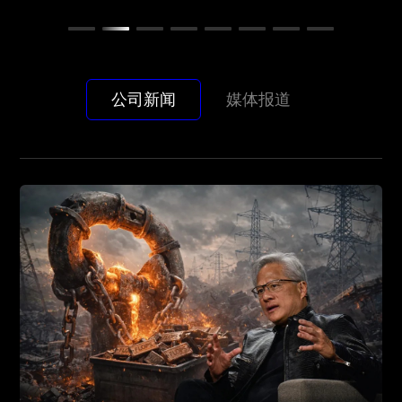
研发流程。同时，双方围绕联合技术研发、研发工具
以改革开放为动力，把持续打造国际一流营商环境作
出，荣获本届大赛最高奖项——金聚奖。
出，荣获本届大赛最高奖项——金聚奖。
在历史长河里取得自己的一个位置。
链集成及产业生态拓展等多维度展开深度协同，推动
为重要抓手，进一步激发高质量发展动力活力，为上
光计算技术从实验室走向工业化标准落地，助力国产
海“五个中心”和现代化建设作出更大贡献，确保“十五
算力自主可控建设。
公司新闻
媒体报道
五”开好局、起好步。