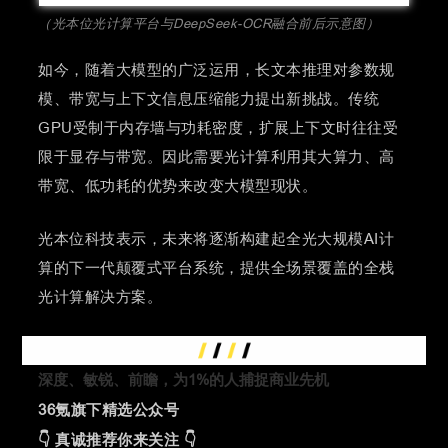
（光本位光计算平台与DeepSeek-OCR融合前后示意图）
如今，随着大模型的广泛运用，长文本推理对参数规
模、带宽与上下文信息压缩能力提出新挑战。传统
GPU受制于内存墙与功耗密度，扩展上下文时往往受
限于显存与带宽。因此需要光计算利用其大算力、高
带宽、低功耗的优势来改变大模型现状。
光本位科技表示，未来将逐渐构建起全光大规模AI计
算的下一代颠覆式平台系统，提供全场景覆盖的全栈
光计算解决方案。
深度、敏锐、前瞻，
为1%的人捕捉商业先机
36氪旗下精选公众号
👇
真诚推荐你来关注 👇