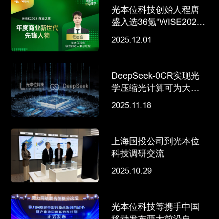
光本位科技创始人程唐
盛入选36氪“WISE2025
商业之王”年度商业新世
2025.12.01
代先锋人物
DeepSeek-0CR实现光
学压缩光计算可为大模
型“减负
2025.11.18
上海国投公司到光本位
科技调研交流
2025.10.29
光本位科技等携手中国
移动发布两大前沿自皮