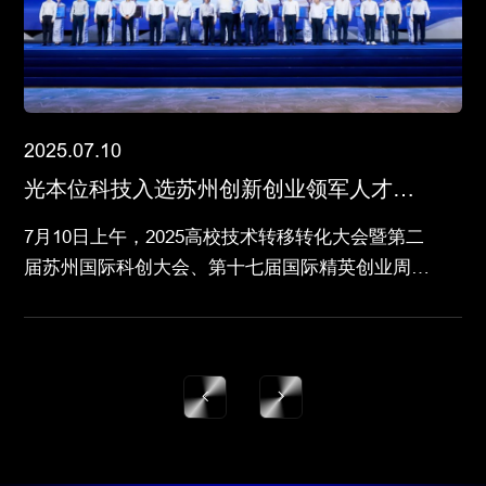
2025.07.10
光本位科技入选苏州创新创业领军人才重
大创新团队
7月10日上午，2025高校技术转移转化大会暨第二
届苏州国际科创大会、第十七届国际精英创业周系
列活动开幕，包括诺贝尔物理学奖获得者约翰・迈
克尔・科斯特利茨在内的超百位国内外院士出席。
国际精英创业周是苏州市委市政府着力打造的高层
次人才引进和创新创业资源互动平台。